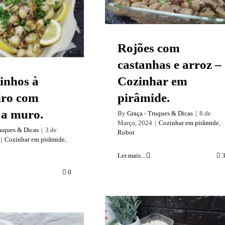
oquinhos à
ro com batata a
muro.
Rojões com
castanhas e arroz –
inhos à
Cozinhar em
iro com
pirâmide.
 a muro.
By
Graça - Truques & Dicas
|
8 de
Março, 2024
|
Cozinhar em pirâmide
,
ruques & Dicas
|
3 de
Robot
|
Cozinhar em pirâmide
,
Ler mais...
0