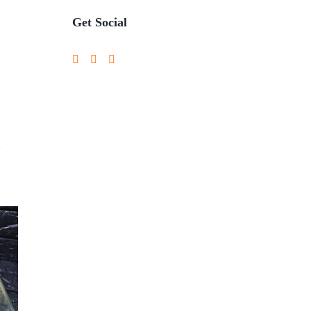
Get Social
7
m