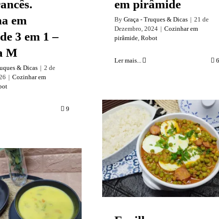
rancês.
em pirâmide
ha em
By
Graça - Truques & Dicas
|
21 de
Dezembro, 2024
|
Cozinhar em
de 3 em 1 –
pirâmide
,
Robot
a M
Ler mais...
ruques & Dicas
|
2 de
026
|
Cozinhar em
bot
9
Ervilhas com ovos
escalfados e arroz
branco – Cozinhar em
pirâmide.
 feijão verde e
ra e omeleta a
vapor.