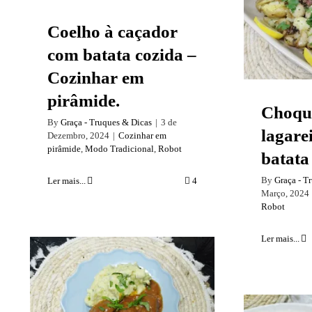
Ch
lagarei
Coelho à caçador
com batata cozida –
Cozinhar em
pirâmide.
Choqu
By
Graça - Truques & Dicas
|
3 de
lagare
Dezembro, 2024
|
Cozinhar em
pirâmide
,
Modo Tradicional
,
Robot
batata
By
Graça - T
Ler mais...
4
Março, 2024
Robot
Ler mais...
Bochechas de porco
estufadas com
farinheira e esmagada