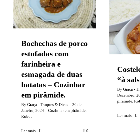
de duas batatas –
Cozinhar em
Costele
pirâmide.
sa
Bochechas de porco
estufadas com
farinheira e
Costel
esmagada de duas
“à sal
batatas – Cozinhar
By
Graça - T
em pirâmide.
Dezembro, 2
pirâmide
,
Ro
By
Graça - Truques & Dicas
|
20 de
Janeiro, 2024
|
Cozinhar em pirâmide
,
Ler mais...
Robot
Ler mais...
0