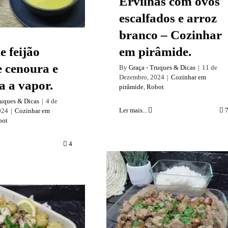
Ervilhas com ovos
escalfados e arroz
branco – Cozinhar
e feijão
em pirâmide.
e cenoura e
By
Graça - Truques & Dicas
|
11 de
Dezembro, 2024
|
Cozinhar em
a a vapor.
pirâmide
,
Robot
ruques & Dicas
|
4 de
Ler mais...
024
|
Cozinhar em
bot
4
Rojões com castanhas
e arroz – Cozinhar e
pirâmide.