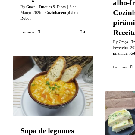
alho-f
By
Graça - Truques & Dicas
|
6 de
Cozin
Março, 2026
|
Cozinhar em pirâmide
,
Robot
pirâmi
Receit
Ler mais...
4
By
Graça - T
Fevereiro, 2
pirâmide
,
Ro
Ler mais...
Sopa de legumes com
grão de bico XL.
Sopa de
cenou
Sopa de legumes