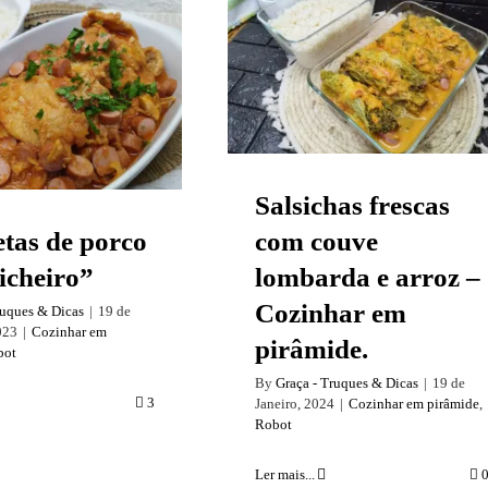
Salsichas frescas com
couve lombarda e
arroz – Cozinhar em
tas de porco “à
pirâmide.
lsicheiro”
Salsichas frescas
etas de porco
com couve
sicheiro”
lombarda e arroz –
Cozinhar em
ruques & Dicas
|
19 de
023
|
Cozinhar em
pirâmide.
bot
By
Graça - Truques & Dicas
|
19 de
3
Janeiro, 2024
|
Cozinhar em pirâmide
,
Robot
Ler mais...