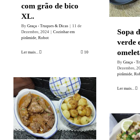
com grão de bico
XL.
By
Graça - Truques & Dicas
|
11 de
Sopa d
Dezembro, 2024
|
Cozinhar em
pirâmide
,
Robot
verde 
omelet
Ler mais...
10
By
Graça - T
Dezembro, 2
pirâmide
,
Ro
Ler mais...
Coelho à caçador com
batata cozida –
Cozinhar em
pirâmide.