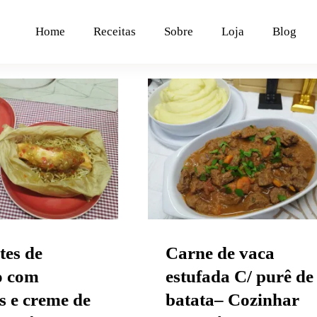
Home
Receitas
Sobre
Loja
Blog
tes de salmão
Carne de vaca
odles e creme
estufada C/ purê de
lho-francês.
batata– Cozinhar em
a em pirâmide
pirâmide
1 – Receita M
tes de
Carne de vaca
o com
estufada C/ purê de
s e creme de
batata– Cozinhar