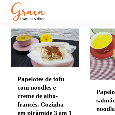
Papelotes de tofu com
Papelo
noodles e creme de
com no
alho-francês. Cozinha
de a
em pirâmide 3 em 1
Cozinh
3 em 
Papelotes de tofu
com noodles e
Papelo
creme de alho-
salmã
francês. Cozinha
noodle
em pirâmide 3 em 1