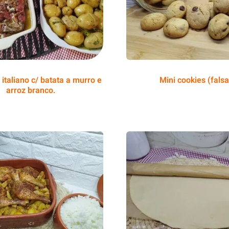
 italiano c/ batata a murro e
Mini cookies (falsa
arroz branco.