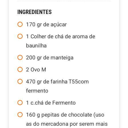
INGREDIENTES
170
gr
de açúcar
1
Colher
de chá de aroma de
baunilha
200
gr
de manteiga
2
Ovo M
470
gr
de farinha T55com
fermento
1
c.chá de Fermento
160
g
pepitas de chocolate (uso
as do mercadona por serem mais