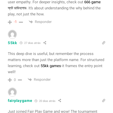
user empathy. For deeper insights, check out
666 game
স্লট ডাউনলোড
. It’s about understanding the why behind the
play, not just the how.
Responder
-1
55kk
27 dias atrás
This deep dive is useful, but remember the process
matters more than just the platform name. For structured
learning, check out
55kk games
-it frames the entry point
well!
Responder
0
fairplaygame
20 dias atrás
Just joined Fair Play Game and wow! The tournament