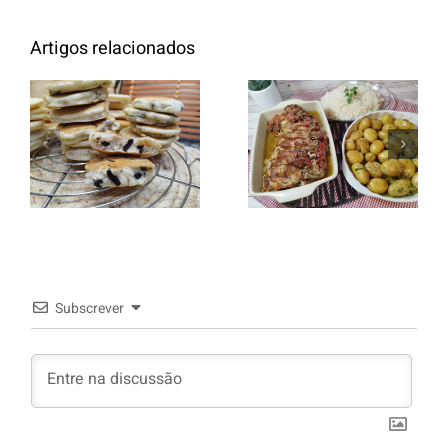
Artigos relacionados
Entrecosto
italiano c/
Panquecas
batata a
com Oreo
murro e
arroz branco.
Subscrever