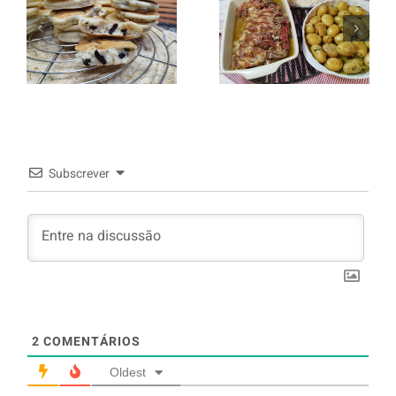
italiano c/
Panquecas
batata a
com Oreo
murro e
arroz branco.
Subscrever
2
COMENTÁRIOS
Oldest