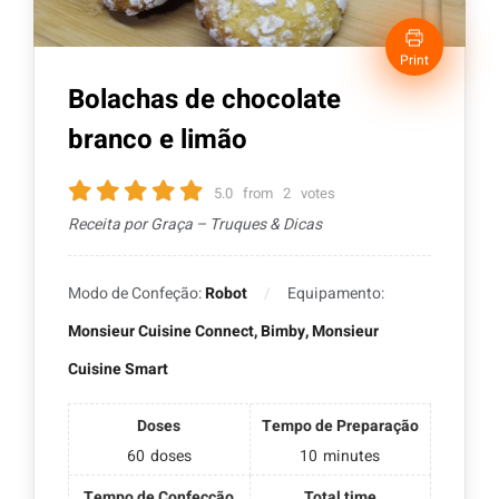
Print
Bolachas de chocolate
branco e limão
5.0
from
2
votes
Receita por Graça – Truques & Dicas
Modo de Confeção:
Robot
Equipamento:
Monsieur Cuisine Connect, Bimby, Monsieur
Cuisine Smart
Doses
Tempo de Preparação
60
doses
10
minutes
Tempo de Confecção
Total time