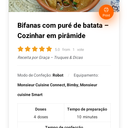
Print
Bifanas com puré de batata –
Cozinhar em pirâmide
5.0
from
1
vote
Receita por Graça – Truques & Dicas
Modo de Confeção:
Robot
Equipamento:
Monsieur Cuisine Connect, Bimby, Monsieur
cuisine Smart
Doses
Tempo de preparação
4
doses
10
minutes
Tempo de confecção