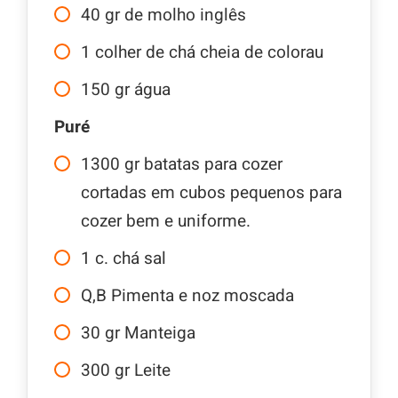
40
gr
de molho inglês
1
colher de chá cheia de colorau
150
gr
água
Puré
1300
gr
batatas para cozer
cortadas em cubos pequenos para
cozer bem e uniforme.
1
c.
chá sal
Q,B Pimenta e noz moscada
30
gr
Manteiga
300
gr
Leite