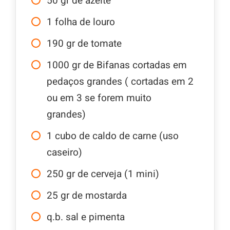
50
gr
de azeite
1
folha de louro
190
gr
de tomate
1000
gr
de Bifanas cortadas em
pedaços grandes ( cortadas em 2
ou em 3 se forem muito
grandes)
1
cubo de caldo de carne (uso
caseiro)
250
gr
de cerveja (1 mini)
25
gr
de mostarda
q.b. sal e pimenta