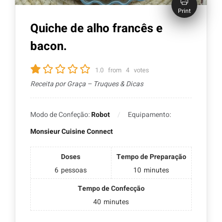
Print
Quiche de alho francês e
bacon.
1.0
from
4
votes
Receita por Graça – Truques & Dicas
Modo de Confeção:
Robot
Equipamento:
Monsieur Cuisine Connect
Doses
Tempo de Preparação
6
pessoas
10
minutes
Tempo de Confecção
40
minutes