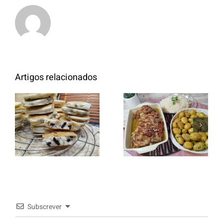
Artigos relacionados
Entrecosto
italiano c/
Panquecas
batata a
com Oreo
murro e
arroz branco.
Subscrever