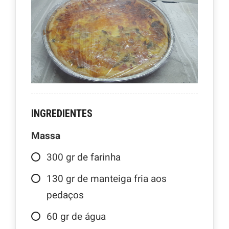
INGREDIENTES
Massa
300
gr
de farinha
130
gr
de manteiga fria aos
pedaços
60
gr
de água