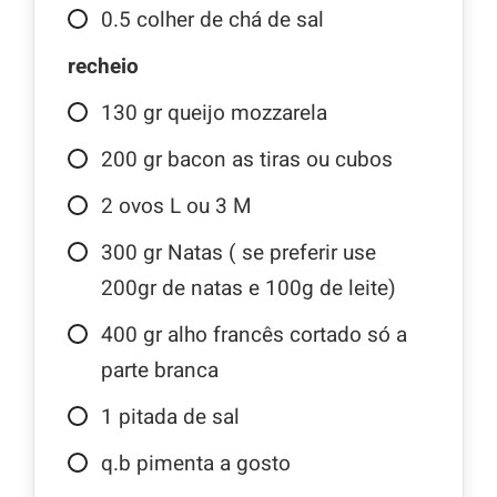
0.5
colher de chá de sal
recheio
130
gr
queijo mozzarela
200
gr
bacon as tiras ou cubos
2
ovos L ou 3 M
300
gr
Natas ( se preferir use
200gr de natas e 100g de leite)
400
gr
alho francês cortado só a
parte branca
1
pitada de sal
q.b pimenta a gosto