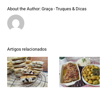
About the Author:
Graça - Truques & Dicas
Artigos relacionados
Entrecosto
italiano c/
Panquecas
batata a
com Oreo
murro e
arroz branco.