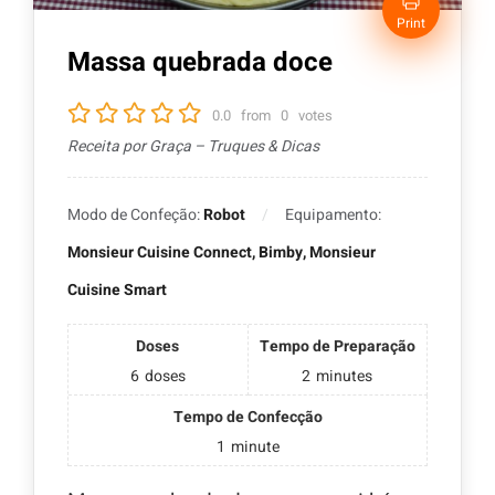
Print
Massa quebrada doce
0.0
from
0
votes
Receita por Graça – Truques & Dicas
Modo de Confeção:
Robot
Equipamento:
Monsieur Cuisine Connect, Bimby, Monsieur
Cuisine Smart
Doses
Tempo de Preparação
6
doses
2
minutes
Tempo de Confecção
1
minute