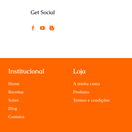
Get Social
Institucional
Loja
Home
A minha conta
Receitas
Produtos
Sobre
Termos e condições
Blog
Contatos