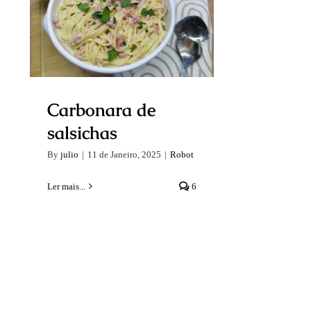
Carbonara de
salsichas
Carbonara de
salsichas
By
julio
|
11 de Janeiro, 2025
|
Robot
Ler mais...
6