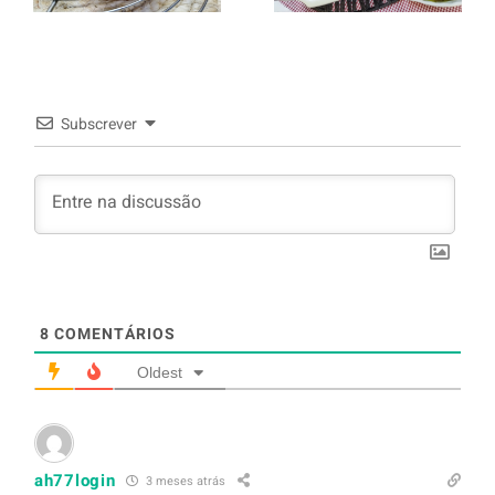
arroz branco.
Subscrever
8
COMENTÁRIOS
Oldest
ah77login
3 meses atrás