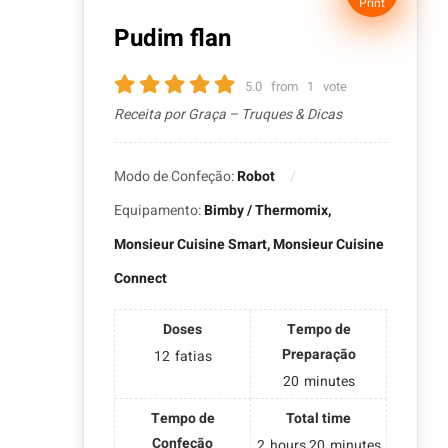
Print
Pudim flan
5.0
from
1
vote
Receita por Graça – Truques & Dicas
Modo de Confeção:
Robot
Equipamento:
Bimby / Thermomix,
Monsieur Cuisine Smart, Monsieur Cuisine
Connect
Doses
Tempo de
Preparação
12
fatias
20
minutes
Tempo de
Total time
Confeção
2
hours
20
minutes