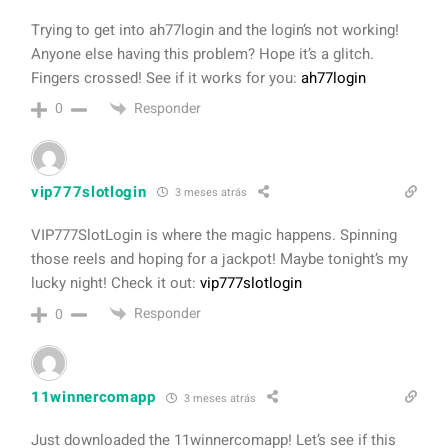
Trying to get into ah77login and the login’s not working!
Anyone else having this problem? Hope it’s a glitch.
Fingers crossed! See if it works for you:
ah77login
Responder
0
vip777slotlogin
3 meses atrás
VIP777SlotLogin is where the magic happens. Spinning
those reels and hoping for a jackpot! Maybe tonight’s my
lucky night! Check it out:
vip777slotlogin
Responder
0
11winnercomapp
3 meses atrás
Just downloaded the 11winnercomapp! Let’s see if this