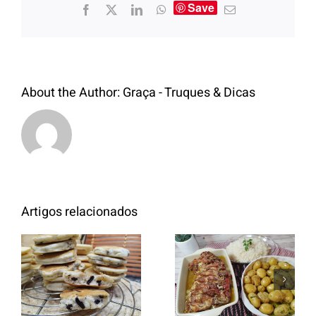
Save
About the Author:
Graça - Truques & Dicas
Artigos relacionados
Entrecosto
italiano c/
Panquecas
batata a
com Oreo
murro e