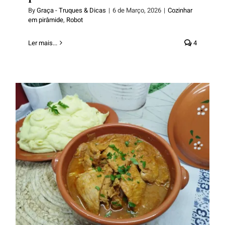
By
Graça - Truques & Dicas
|
6 de Março, 2026
|
Cozinhar
em pirâmide
,
Robot
Ler mais...
4
Bifanas com puré de batata –
Cozinhar em pirâmide