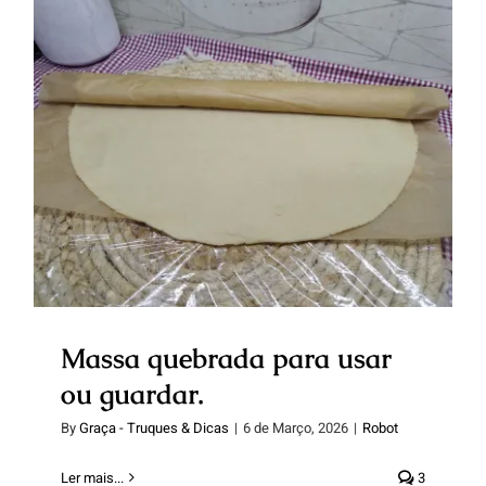
Massa quebrada para usar ou
guardar.
Massa quebrada para usar
ou guardar.
By
Graça - Truques & Dicas
|
6 de Março, 2026
|
Robot
Ler mais...
3