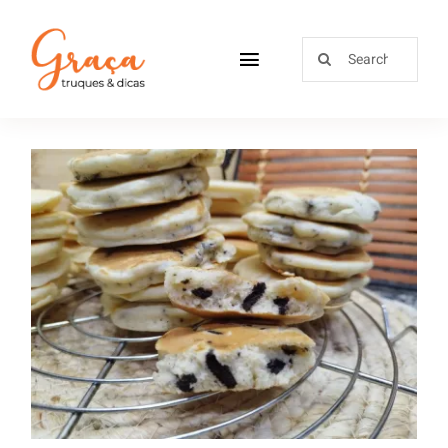
Home
Receitas
Sobre
Loja
Panquecas com Oreo
Blog
Contactos