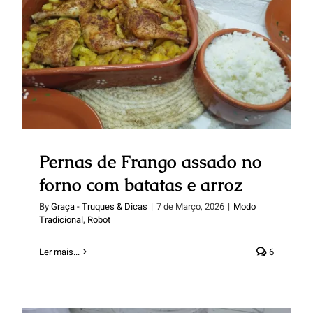
Pernas de Frango assado no
forno com batatas e arroz
Pernas de Frango assado no
forno com batatas e arroz
By
Graça - Truques & Dicas
|
7 de Março, 2026
|
Modo
Tradicional
,
Robot
Ler mais...
6