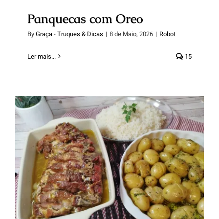
Panquecas com Oreo
By
Graça - Truques & Dicas
|
8 de Maio, 2026
|
Robot
Ler mais...
15
Entrecosto italiano c/ batata a
murro e arroz branco.