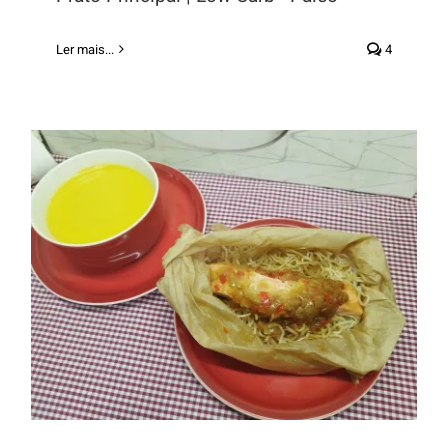
Ler mais...
4
Papelotes de salmão com
noodles e creme de alho-francês.
Cozinha em pirâmide 3 em 1 –
Receita M