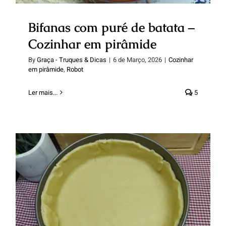
Bifanas com puré de batata –
Cozinhar em pirâmide
By
Graça - Truques & Dicas
|
6 de Março, 2026
|
Cozinhar
em pirâmide
,
Robot
Ler mais...
5
Massa quebrada doce