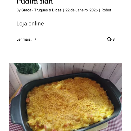
Pudim flan
By
Graça - Truques & Dicas
|
22 de Janeiro, 2026
|
Robot
Loja online
Ler mais...
8
Bacalhau com natas especial
XXXL