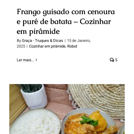
Frango guisado com cenoura
e puré de batata – Cozinhar
em pirâmide
By
Graça - Truques & Dicas
|
15 de Janeiro,
2025
|
Cozinhar em pirâmide
,
Robot
Ler mais...
5
Frango guisado com arroz –