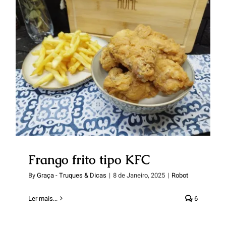
Frango frito tipo KFC
Frango frito tipo KFC
By
Graça - Truques & Dicas
|
8 de Janeiro, 2025
|
Robot
Ler mais...
6