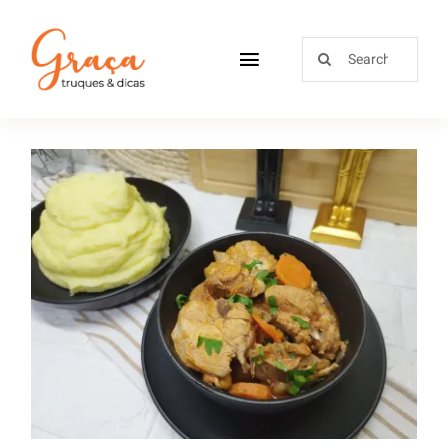
Home
Receitas
Sobre
Frango guisado com cenoura e
Loja
puré de batata – Cozinhar em
pirâmide
Blog
Contactos