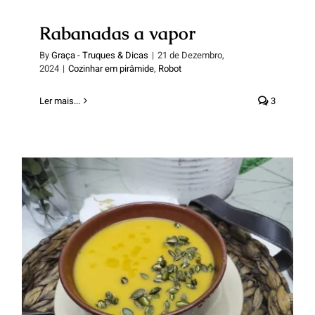
Rabanadas a vapor
By
Graça - Truques & Dicas
|
21 de Dezembro,
2024
|
Cozinhar em pirâmide
,
Robot
Ler mais...
3
Creme de abóbora.