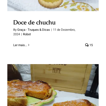
Doce de chuchu
By
Graça - Truques & Dicas
|
11 de Dezembro,
2024
|
Robot
Ler mais...
15
Tarte de abóbora e coco.