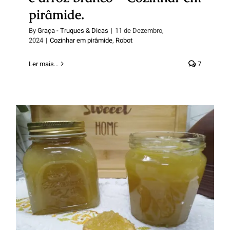
pirâmide.
By
Graça - Truques & Dicas
|
11 de Dezembro,
2024
|
Cozinhar em pirâmide
,
Robot
Ler mais...
7
Doce de chuchu