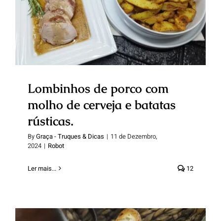
de cerveja e batatas rústicas.
Lombinhos de porco com
molho de cerveja e batatas
rústicas.
By
Graça - Truques & Dicas
|
11 de Dezembro,
2024
|
Robot
Ler mais...
12