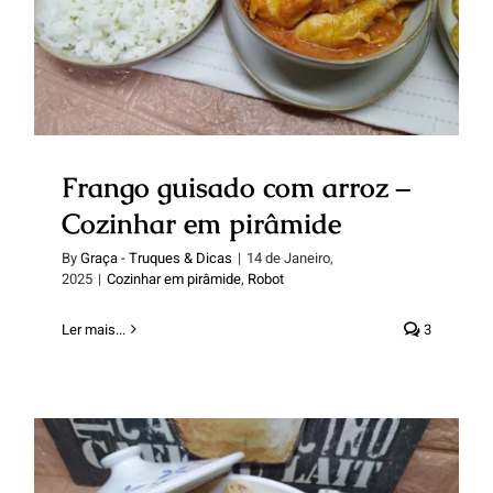
Cozinhar em pirâmide
Frango guisado com arroz –
Cozinhar em pirâmide
By
Graça - Truques & Dicas
|
14 de Janeiro,
2025
|
Cozinhar em pirâmide
,
Robot
Ler mais...
3