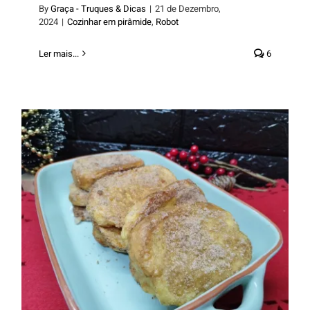
By
Graça - Truques & Dicas
|
21 de Dezembro,
2024
|
Cozinhar em pirâmide
,
Robot
Ler mais...
6
Rabanadas a vapor