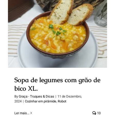
Sopa de legumes com grão de
bico XL.
Sopa de legumes com grão de
bico XL.
By
Graça - Truques & Dicas
|
11 de Dezembro,
2024
|
Cozinhar em pirâmide
,
Robot
Ler mais...
10