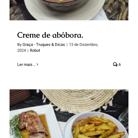
Creme de abóbora.
By
Graça - Truques & Dicas
|
13 de Dezembro,
2024
|
Robot
Ler mais...
6
Lombinhos de porco com molho