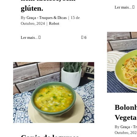
glúten.
Ler mais...
By
Graça - Truques & Dicas
|
15 de
Outubro, 2024
|
Robot
Ler mais...
6
B
Veget
Canja de legumes –
Vegan
Bolon
Vegeta
By
Graça - T
Outubro, 202