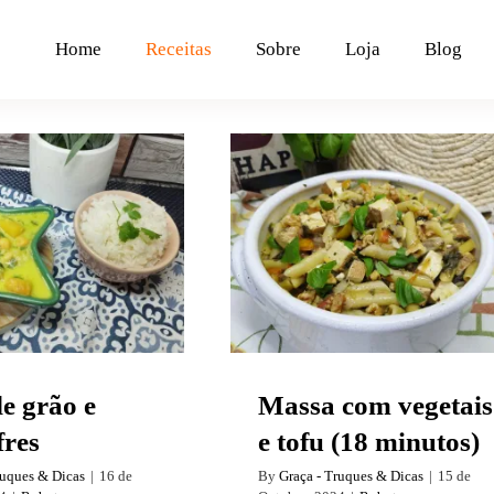
Home
Receitas
Sobre
Loja
Blog
il de grão e
Massa com vegetais e
spinafres
tofu (18 minutos)
de grão e
Massa com vegetais
fres
e tofu (18 minutos)
ruques & Dicas
|
16 de
By
Graça - Truques & Dicas
|
15 de