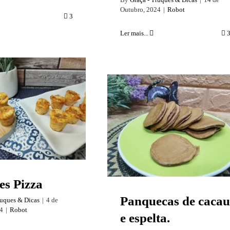
Outubro, 2024
|
Robot
3
Ler mais...
ques Pizza
Panquecas de cacau e
espelta.
s Pizza
Panquecas de cacau
ruques & Dicas
|
4 de
4
|
Robot
e espelta.