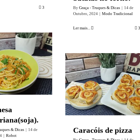
3
By
Graça - Truques & Dicas
|
14 de
Outubro, 2024
|
Modo Tradicional
Ler mais...
olonhesa
ariana(soja).
Caracóis de pizza
hesa
riana(soja).
Caracóis de pizza
ruques & Dicas
|
14 de
4
|
Robot
By
Graça - Truques & Dicas
|
14 de