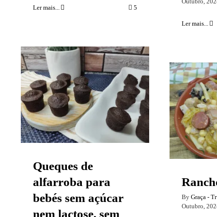
Outubro, 202
Ler mais...
5
Ler mais...
Queques de alfarroba
para bebés sem açúcar
nem lactose, sem
Ranc
glúten.
Queques de
alfarroba para
Rancho
bebés sem açúcar
By
Graça - T
Outubro, 202
nem lactose, sem