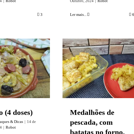
4
|
Robot
Outubro, 2024
|
Robot
3
Ler mais...
Medalhões de pescada
ho (4 doses)
com batatas no forno.
 (4 doses)
Medalhões de
pescada, com
ruques & Dicas
|
14 de
4
|
Robot
batatas no forno.