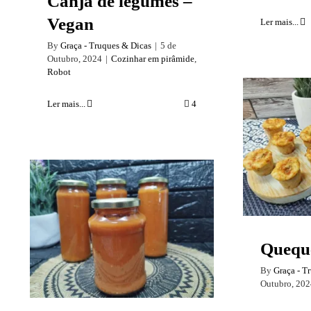
Canja de legumes –
Vegan
Ler mais...
By
Graça - Truques & Dicas
|
5 de
Outubro, 2024
|
Cozinhar em pirâmide
,
Robot
Ler mais...
4
Que
Polpa de tomate
temperada ou clássica
Queque
– Modo tradicional.
By
Graça - T
Outubro, 202