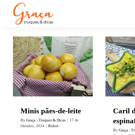
Car
Minis pães-de-leite
e
Minis pães-de-leite
Caril 
espina
By
Graça - Truques & Dicas
|
17 de
Outubro, 2024
|
Robot
By
Graça - T