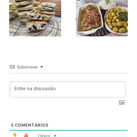
Entrecosto
italiano c/
Panquecas
batata a
com Oreo
murro e
arroz branco.
Subscrever
5
COMENTÁRIOS
Oldest