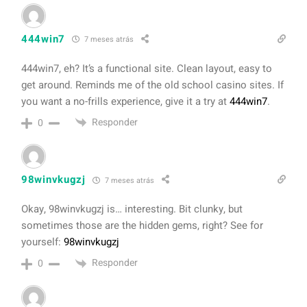
444win7
7 meses atrás
444win7, eh? It’s a functional site. Clean layout, easy to
get around. Reminds me of the old school casino sites. If
you want a no-frills experience, give it a try at
444win7
.
Responder
0
98winvkugzj
7 meses atrás
Okay, 98winvkugzj is… interesting. Bit clunky, but
sometimes those are the hidden gems, right? See for
yourself:
98winvkugzj
Responder
0