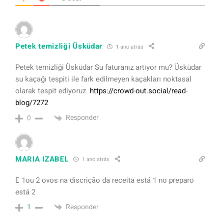
Petek temizliği Üsküdar
1 ano atrás
Petek temizliği Üsküdar Su faturanız artıyor mu? Üsküdar
su kaçağı tespiti ile fark edilmeyen kaçakları noktasal
olarak tespit ediyoruz.
https://crowd-out.social/read-
blog/7272
Responder
0
MARIA IZABEL
1 ano atrás
E 1ou 2 ovos na discrição da receita está 1 no preparo
está 2
Responder
1