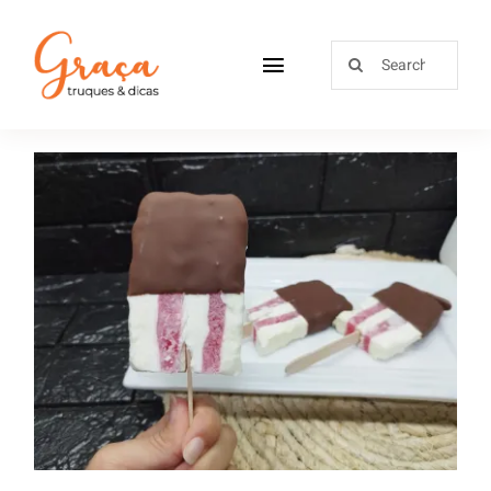
Home
Receitas
Sobre
Loja
Gelado perna de pau
Blog
Contactos