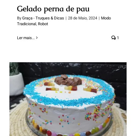
Gelado perna de pau
By
Graça - Truques & Dicas
|
28 de Maio, 2024
|
Modo
Tradicional
,
Robot
Ler mais...
1
Bolo gelado