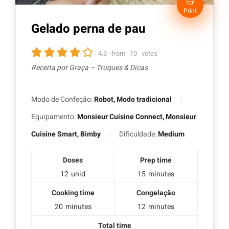
Print
Gelado perna de pau
4.3
from
10
votes
Receita por Graça – Truques & Dicas
Modo de Confeção:
Robot, Modo tradicional
Equipamento:
Monsieur Cuisine Connect, Monsieur
Cuisine Smart, Bimby
Dificuldade:
Medium
Doses
Prep time
12
unid
15
minutes
Cooking time
Congelação
20
minutes
12
minutes
Total time