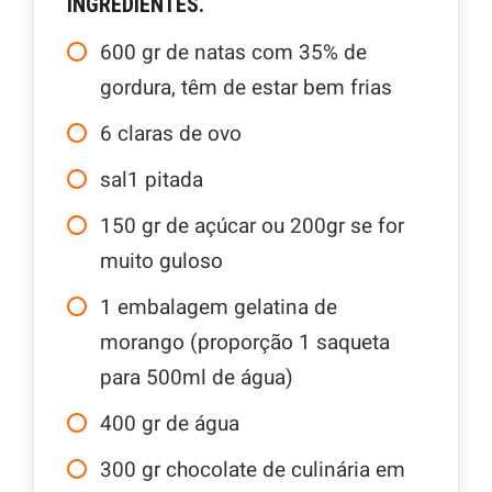
INGREDIENTES.
600
gr
de natas com 35% de
gordura, têm de estar bem frias
6
claras de ovo
sal1 pitada
150
gr
de açúcar ou 200gr se for
muito guloso
1
embalagem gelatina de
morango (proporção 1 saqueta
para 500ml de água)
400
gr
de água
300
gr
chocolate de culinária em