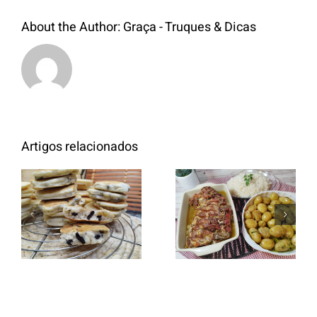
About the Author:
Graça - Truques & Dicas
Artigos relacionados
Entrecosto
italiano c/
Panquecas
batata a
com Oreo
murro e
arroz branco.