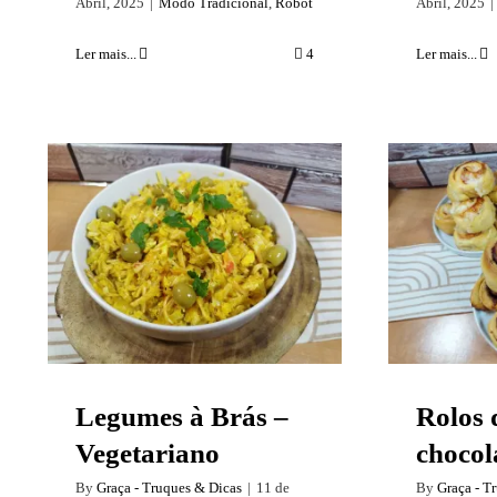
Abril, 2025
|
Modo Tradicional
,
Robot
Abril, 2025
|
Ler mais...
4
Ler mais...
Legumes à Brás –
Rolo
Vegetariano
choco
Legumes à Brás –
Rolos 
Vegetariano
chocol
By
Graça - Truques & Dicas
|
11 de
By
Graça - T