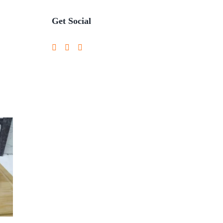
Get Social
3