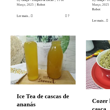
Março, 2025
|
Robot
Março, 2025
Robot
Ler mais...
7
Ler mais...
Ice Tea de cascas de
Cozer
ananás
Ice Tea de cascas de
Cozer 
ananás
casca