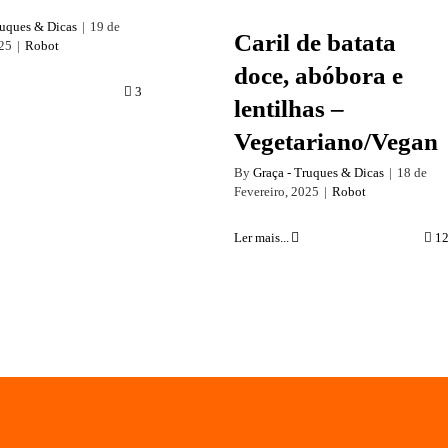
ruques & Dicas
|
19 de
Caril de batata
025
|
Robot
doce, abóbora e
3
lentilhas –
Vegetariano/Vegan
By
Graça - Truques & Dicas
|
18 de
Fevereiro, 2025
|
Robot
Ler mais...
1