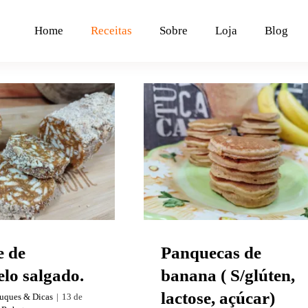
Home
Receitas
Sobre
Loja
Blog
Panquecas de banana 
e de caramelo
S/glúten, lactose,
salgado.
açúcar)
e de
Panquecas de
lo salgado.
banana ( S/glúten,
lactose, açúcar)
ruques & Dicas
|
13 de