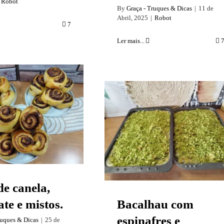
Robot
By
Graça - Truques & Dicas
|
11 de
Abril, 2025
|
Robot
7
Ler mais...
s de canela,
Bacalhau com
late e mistos.
espinafres e cenoura
(25 doses)- XXXL
de canela,
ate e mistos.
Bacalhau com
espinafres e
ruques & Dicas
|
25 de