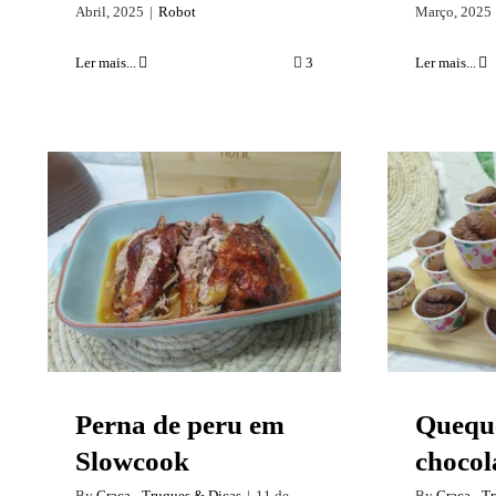
Abril, 2025
|
Robot
Março, 2025
Ler mais...
3
Ler mais...
Perna de peru em
Queque
Slowcook
Perna de peru em
Quequ
Slowcook
chocol
By
Graça - Truques & Dicas
|
11 de
By
Graça - T