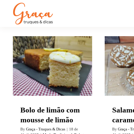
Bolo de limão com
Salam
mousse de limão
Bolo de limão com
Salam
mousse de limão
carame
By
Graça - Truques & Dicas
|
18 de
By
Graça - T