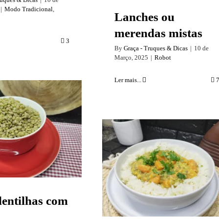
|
Modo Tradicional
,
Lanches ou
merendas mistas
3
By
Graça - Truques & Dicas
|
10 de
Março, 2025
|
Robot
Ler mais...
 lentilhas com
casca
Caril de batata doce,
abóbora e lentilhas –
Vegetariano/Vegan
lentilhas com