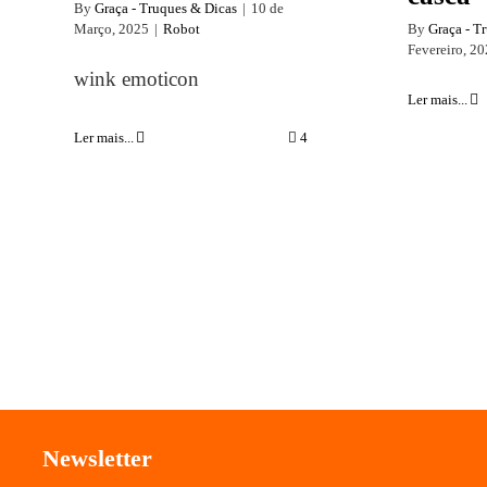
By
Graça - Truques & Dicas
|
10 de
Março, 2025
|
Robot
By
Graça - T
Fevereiro, 2
wink emoticon
Ler mais...
Ler mais...
4
Newsletter