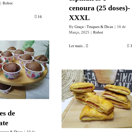
|
Robot
cenoura (25 doses)-
XXXL
16
By
Graça - Truques & Dicas
|
16 de
Março, 2025
|
Robot
Ler mais...
s de chocolate
Lanches ou merendas
mistas
es de
ate
ruques & Dicas
|
10 de