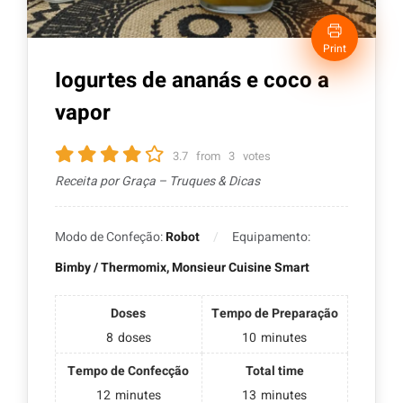
Print
Iogurtes de ananás e coco a
vapor
3.7
from
3
votes
Receita por Graça – Truques & Dicas
Modo de Confeção:
Robot
Equipamento:
Bimby / Thermomix, Monsieur Cuisine Smart
Doses
Tempo de Preparação
8
doses
10
minutes
Tempo de Confecção
Total time
12
minutes
13
minutes