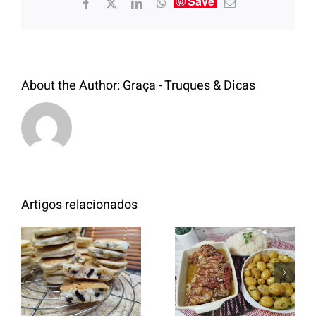
Save
About the Author:
Graça - Truques & Dicas
Artigos relacionados
Entrecosto
italiano c/
Panquecas
batata a
com Oreo
murro e