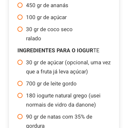
450
gr
de ananás
100
gr
de açúcar
30
gr
de coco seco
ralado
INGREDIENTES PARA O IOGU
R
TE
30
gr
de açúcar (opcional, uma vez
que a fruta já leva açúcar)
700
gr
de leite gordo
180
iogurte natural grego (usei
normais de vidro da danone)
90
gr
de natas com 35% de
gordura