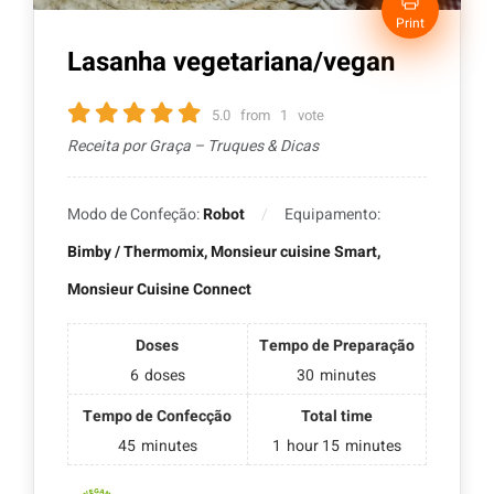
Print
Lasanha vegetariana/vegan
5.0
from
1
vote
Receita por Graça – Truques & Dicas
Modo de Confeção:
Robot
Equipamento:
Bimby / Thermomix, Monsieur cuisine Smart,
Monsieur Cuisine Connect
Doses
Tempo de Preparação
6
doses
30
minutes
Tempo de Confecção
Total time
45
minutes
1
hour
15
minutes