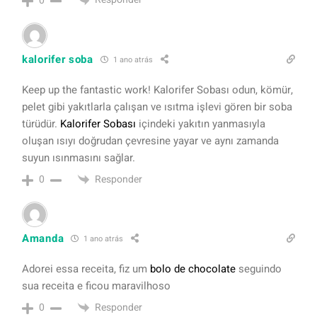
0
kalorifer soba
1 ano atrás
Keep up the fantastic work! Kalorifer Sobası odun, kömür,
pelet gibi yakıtlarla çalışan ve ısıtma işlevi gören bir soba
türüdür.
Kalorifer Sobası
içindeki yakıtın yanmasıyla
oluşan ısıyı doğrudan çevresine yayar ve aynı zamanda
suyun ısınmasını sağlar.
Responder
0
Amanda
1 ano atrás
Adorei essa receita, fiz um
bolo de chocolate
seguindo
sua receita e ficou maravilhoso
Responder
0