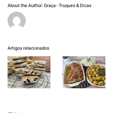
About the Author:
Graça - Truques & Dicas
Artigos relacionados
Entrecosto
italiano c/
Panquecas
batata a
com Oreo
murro e
arroz branco.