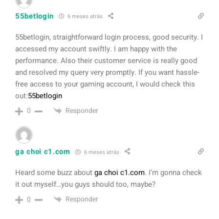
55betlogin
6 meses atrás
55betlogin, straightforward login process, good security. I
accessed my account swiftly. I am happy with the
performance. Also their customer service is really good
and resolved my query very promptly. If you want hassle-
free access to your gaming account, I would check this
out:
55betlogin
Responder
0
ga choi c1.com
6 meses atrás
Heard some buzz about
ga choi c1.com
. I’m gonna check
it out myself…you guys should too, maybe?
Responder
0