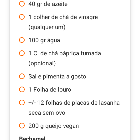
40
gr
de azeite
1
colher de chá de vinagre
(qualquer um)
100
gr
água
1
C.
de chá páprica fumada
(opcional)
Sal e pimenta a gosto
1
Folha de louro
+/- 12 folhas de placas de lasanha
seca sem ovo
200
g
queijo vegan
Bechamel