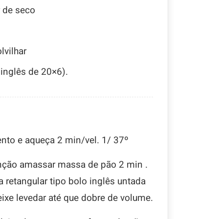
r de seco
lvilhar
 inglês de 20×6).
nto e aqueça 2 min/vel. 1/ 37º
função amassar massa de pão 2 min .
 retangular tipo bolo inglês untada
eixe levedar até que dobre de volume.