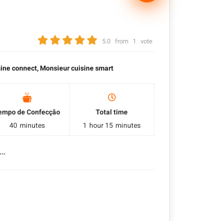
5.0
from
1
vote
ine connect, Monsieur cuisine smart
empo de Confecção
Total time
40
minutes
1
hour
15
minutes
o…