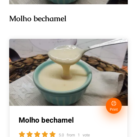
Molho bechamel
Print
Molho bechamel
5.0
from
1
vote