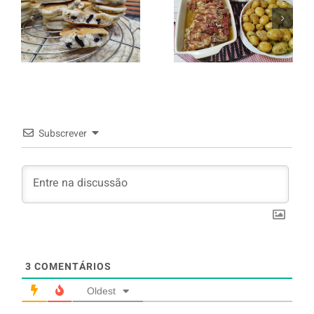
italiano c/
Panquecas
batata a
com Oreo
murro e
arroz branco.
Subscrever
3
COMENTÁRIOS
Oldest