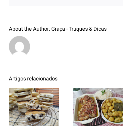
About the Author:
Graça - Truques & Dicas
Artigos relacionados
Entrecosto
italiano c/
Panquecas
batata a
com Oreo
murro e
arroz branco.