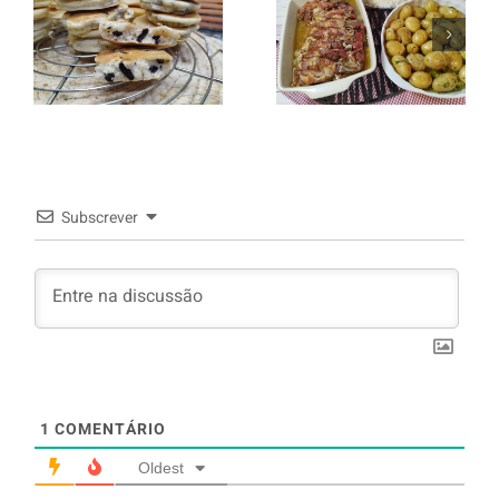
italiano c/
Panquecas
batata a
com Oreo
murro e
arroz branco.
Subscrever
1
COMENTÁRIO
Oldest