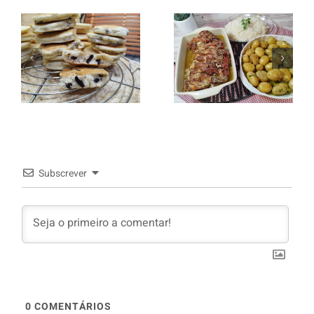
Entrecosto
italiano c/
Panquecas
batata a
com Oreo
murro e
arroz branco.
Subscrever
0
COMENTÁRIOS