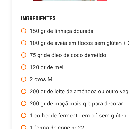
INGREDIENTES
150
gr
de linhaça dourada
100
gr
de aveia em flocos sem glúten + 
75
gr
de óleo de coco derretido
120
gr
de mel
2
ovos M
200
gr
de leite de amêndoa ou outro veg
200
gr
de maçã mais q.b para decorar
1
colher de fermento em pó sem glúten
1
forma de cone nr 22