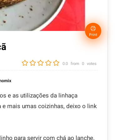
Print
çã
0.0
from
0
votes
momix
s e as utilizações da linhaça
 mais umas coizinhas, deixo o link
linho para servir com chá ao lanche.