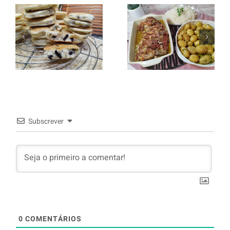
Entrecosto
italiano c/
Panquecas
batata a
com Oreo
murro e
arroz branco.
Subscrever
0
COMENTÁRIOS