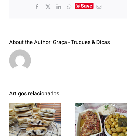
Save
About the Author:
Graça - Truques & Dicas
Artigos relacionados
Entrecosto
italiano c/
Panquecas
batata a
com Oreo