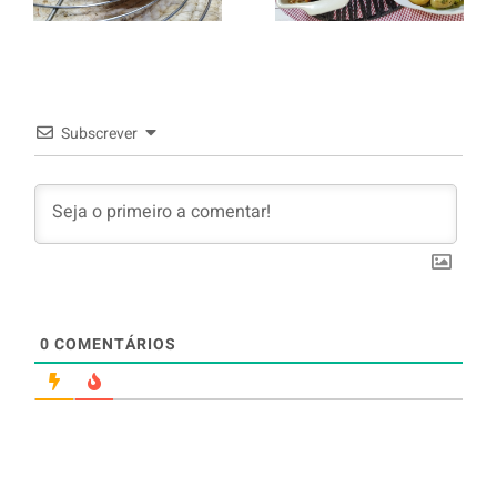
murro e
arroz branco.
Subscrever
0
COMENTÁRIOS