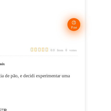
Print
0.0
from
0
votes
mix
ia de pão, e decidi experimentar uma
rc=p