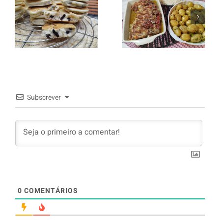
italiano c/
Panquecas
batata a
com Oreo
murro e
arroz branco.
Subscrever
0
COMENTÁRIOS