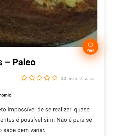
Print
s – Paleo
0.0
from
0
votes
momix
o impossível de se realizar, quase
entes é possível sim. Não é para se
 sabe bem variar.