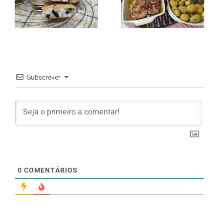
batata a
com Oreo
murro e
arroz branco.
Subscrever
0
COMENTÁRIOS