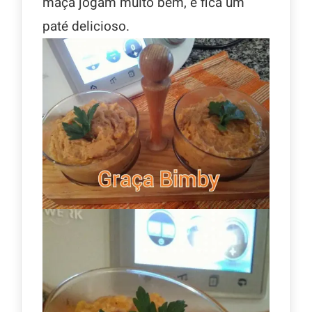
maçã jogam muito bem, e fica um
paté delicioso.