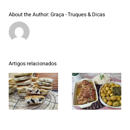
About the Author:
Graça - Truques & Dicas
Artigos relacionados
Entrecosto
italiano c/
Panquecas
batata a
com Oreo
murro e
arroz branco.