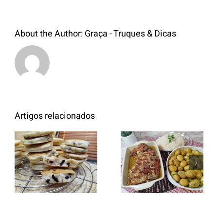
About the Author:
Graça - Truques & Dicas
Artigos relacionados
Entrecosto
italiano c/
Panquecas
batata a
com Oreo
murro e
arroz branco.