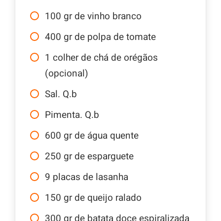
100
gr
de vinho branco
400
gr
de polpa de tomate
1
colher de chá de orégãos
(opcional)
Sal. Q.b
Pimenta. Q.b
600
gr
de água quente
250
gr
de esparguete
9
placas de lasanha
150
gr
de queijo ralado
300
gr
de batata doce espiralizada