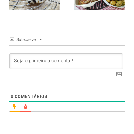
com Oreo
murro e
arroz branco.
Subscrever
0
COMENTÁRIOS