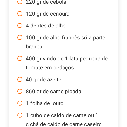
220
gr
de cebola
120
gr
de cenoura
4
dentes de alho
100
gr
de alho francês só a parte
branca
400
gr
vindo de 1 lata pequena de
tomate em pedaços
40
gr
de azeite
860
gr
de carne picada
1
folha de louro
1
cubo de caldo de carne ou 1
c.chá de caldo de carne caseiro