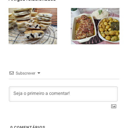
Entrecosto
italiano c/
Panquecas
batata a
com Oreo
murro e
arroz branco.
Subscrever
0
COMENTÁRIOS