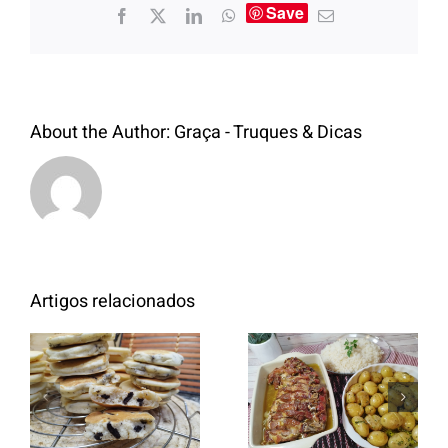
Save
About the Author:
Graça - Truques & Dicas
Artigos relacionados
Entrecosto
italiano c/
Panquecas
batata a
com Oreo
murro e