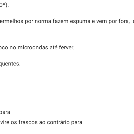
0º).
 vermelhos por norma fazem espuma e vem por fora, 
loco no microondas até ferver.
quentes.
 para
re os frascos ao contrário para