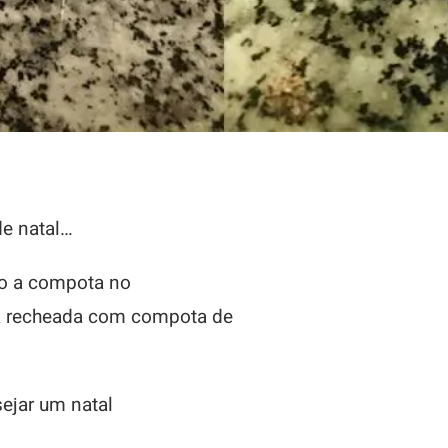
e natal…
so a compota no
rta recheada com compota de
ejar um natal