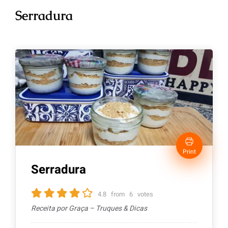
Serradura
Print
Serradura
4.8
from
6
votes
Receita por Graça – Truques & Dicas