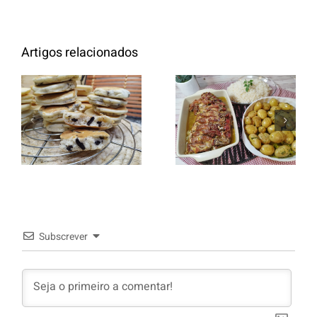
Artigos relacionados
Entrecosto
italiano c/
Panquecas
batata a
com Oreo
murro e
arroz branco.
Subscrever