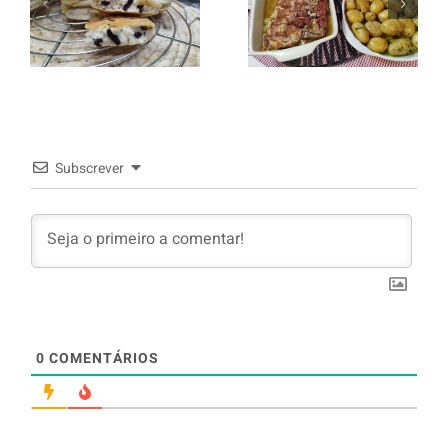
Panquecas
batata a
com Oreo
murro e
arroz branco.
Subscrever
0
COMENTÁRIOS