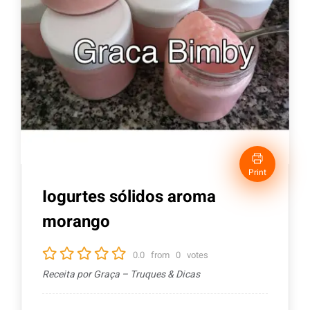
Print
Iogurtes sólidos aroma
morango
0.0
from
0
votes
Receita por Graça – Truques & Dicas