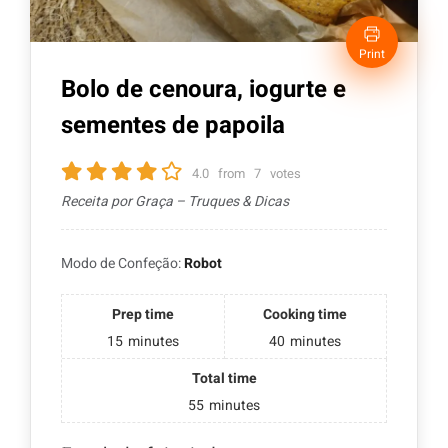
Print
Bolo de cenoura, iogurte e
sementes de papoila
4.0
from
7
votes
Receita por Graça – Truques & Dicas
Modo de Confeção:
Robot
Prep time
Cooking time
15
minutes
40
minutes
Total time
55
minutes