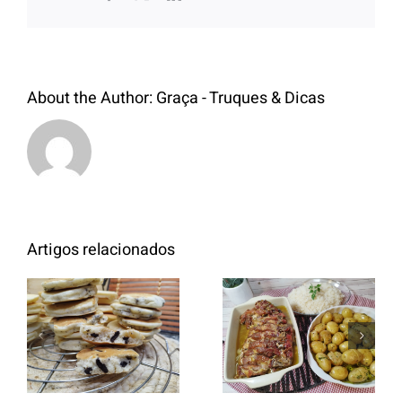
About the Author:
Graça - Truques & Dicas
Artigos relacionados
Entrecosto
italiano c/
Panquecas
batata a
com Oreo
murro e