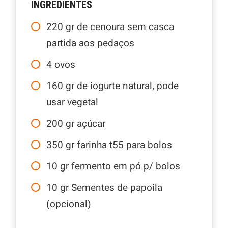
INGREDIENTES
220
gr
de cenoura sem casca
partida aos pedaços
4
ovos
160
gr
de iogurte natural, pode
usar vegetal
200
gr
açúcar
350
gr
farinha t55 para bolos
10
gr
fermento em pó p/ bolos
10
gr
Sementes de papoila
(opcional)