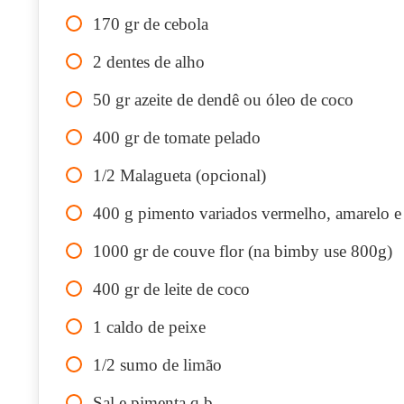
170
gr
de cebola
2
dentes de alho
50
gr
azeite de dendê ou óleo de coco
400
gr
de tomate pelado
1/2
Malagueta (opcional)
400
g
pimento variados vermelho, amarelo e 
1000
gr
de couve flor (na bimby use 800g)
400
gr
de leite de coco
1
caldo de peixe
1/2
sumo de limão
Sal e pimenta q.b