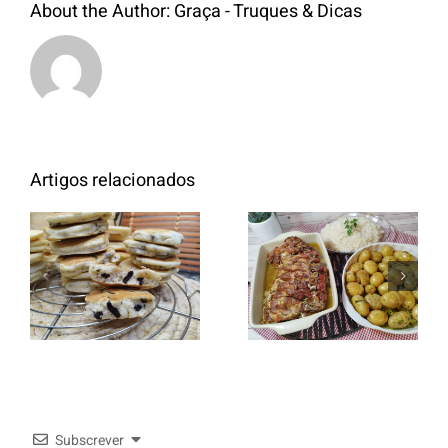
About the Author:
Graça - Truques & Dicas
Artigos relacionados
Entrecosto
italiano c/
Panquecas
batata a
com Oreo
murro e
arroz branco.
Subscrever