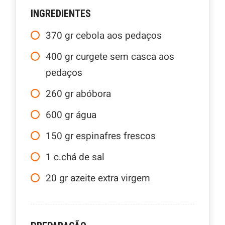
INGREDIENTES
370
gr
cebola aos pedaços
400
gr
curgete sem casca aos
pedaços
260
gr
abóbora
600
gr
água
150
gr
espinafres frescos
1
c.chá
de sal
20
gr
azeite extra virgem