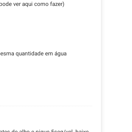
 pode ver aqui como fazer)
 mesma quantidade em água
tes de alho e pique 5seg/vel, baixe