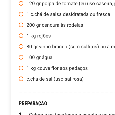
120
gr
polpa de tomate (eu uso caseira,
1
c.chá
de salsa desidratada ou fresca
200
gr
cenoura às rodelas
1
kg
rojões
80
gr
vinho branco (sem sulfitos) ou a
100
gr
água
1
kg
couve flor aos pedaços
c.chá
de sal (uso sal rosa)
PREPARAÇÃO
Coloque na taça/copo a cebola e os den