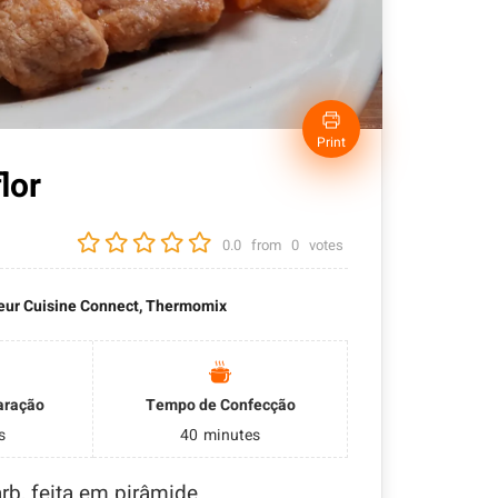
Print
lor
0.0
from
0
votes
eur Cuisine Connect, Thermomix
aração
Tempo de Confecção
s
40
minutes
b, feita em pirâmide.