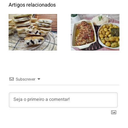
Artigos relacionados
Entrecosto
italiano c/
Panquecas
batata a
com Oreo
murro e
arroz branco.
Subscrever