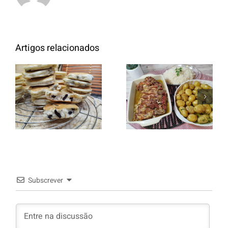
Artigos relacionados
Entrecosto
italiano c/
Panquecas
batata a
com Oreo
murro e
arroz branco.
Subscrever