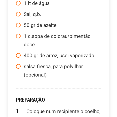
1
lt
de água
Sal, q.b.
50
gr
de azeite
1
c.sopa
de colorau/pimentão
doce.
400
gr
de arroz, usei vaporizado
salsa fresca, para polvilhar
(opcional)
PREPARAÇÃO
Coloque num recipiente o coelho,