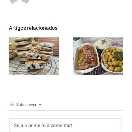
Artigos relacionados
Entrecosto
italiano c/
Panquecas
batata a
com Oreo
murro e
arroz branco.
Subscrever