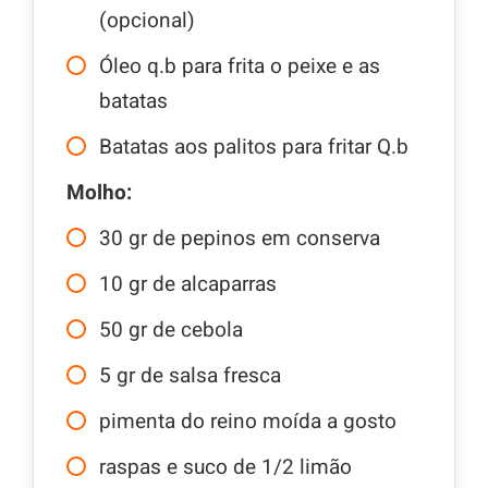
(opcional)
Óleo q.b para frita o peixe e as
batatas
Batatas aos palitos para fritar Q.b
Molho:
30
gr
de pepinos em conserva
10
gr
de alcaparras
50
gr
de cebola
5
gr
de salsa fresca
pimenta do reino moída a gosto
raspas e suco de 1/2 limão