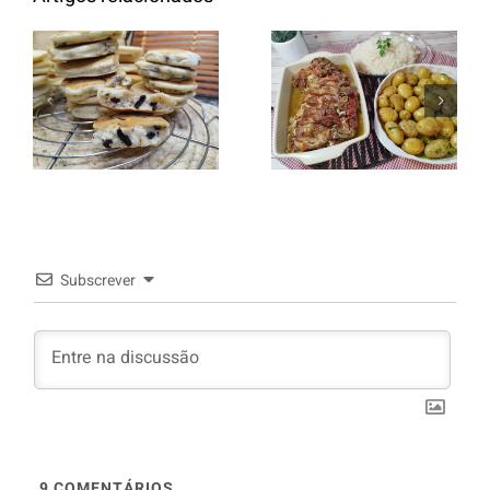
Entrecosto
italiano c/
Panquecas
batata a
com Oreo
murro e
arroz branco.
Subscrever
9
COMENTÁRIOS