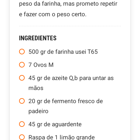
peso da farinha, mas prometo repetir
e fazer com o peso certo.
INGREDIENTES
500
gr
de farinha usei T65
7
Ovos M
45
gr
de azeite Q,b para untar as
mãos
20
gr
de fermento fresco de
padeiro
45
gr
de aguardente
Raspa de 1 limão grande