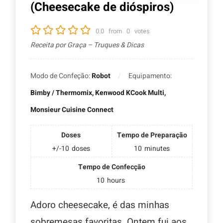
(Cheesecake de dióspiros)
0.0
from
0
votes
Receita por Graça – Truques & Dicas
Modo de Confeção:
Robot
Equipamento:
Bimby / Thermomix, Kenwood KCook Multi,
Monsieur Cuisine Connect
Doses
Tempo de Preparação
+/-10
doses
10
minutes
Tempo de Confecção
10
hours
Adoro cheesecake, é das minhas
sobremesas favoritas. Ontem fui aos