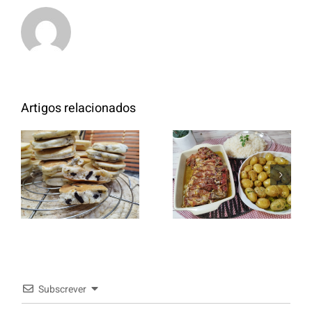
Artigos relacionados
Entrecosto
italiano c/
Panquecas
batata a
com Oreo
murro e
arroz branco.
Subscrever