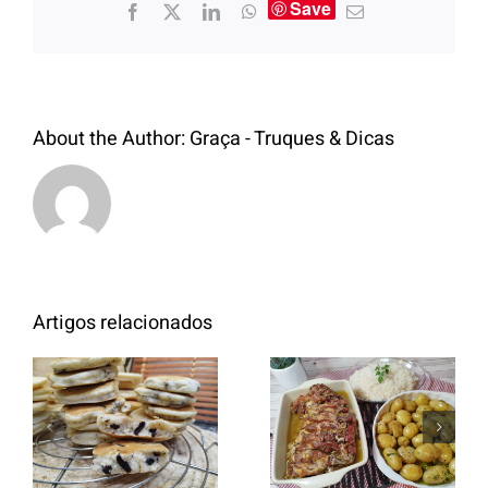
Save
About the Author:
Graça - Truques & Dicas
Artigos relacionados
Entrecosto
italiano c/
Panquecas
batata a
com Oreo
murro e