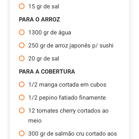
15
gr
de sal
PARA O ARROZ
1300
gr
de água
250
gr
de arroz japonês p/ sushi
20
gr
de sal
PARA A COBERTURA
1/2
manga cortada em cubos
1/2
pepino fatiado finamente
12
tomates cherry cortados ao
meio
300
gr
de salmão cru cortado aos