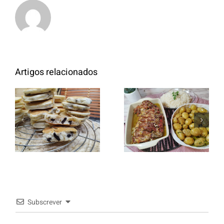
Artigos relacionados
Entrecosto
italiano c/
Panquecas
batata a
com Oreo
murro e
arroz branco.
Subscrever