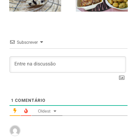
com Oreo
murro e
arroz branco.
Subscrever
1
COMENTÁRIO
Oldest