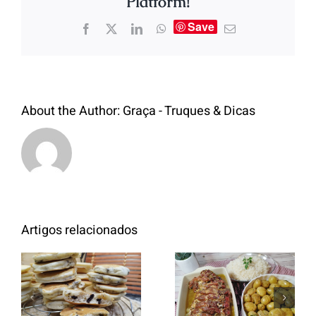
Platform!
Save
About the Author:
Graça - Truques & Dicas
Artigos relacionados
Entrecosto
italiano c/
Panquecas
batata a