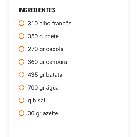
INGREDIENTES
310
alho francês
350
curgete
270
gr
cebola
360
gr
cenoura
435
gr
batata
700
gr
água
q.b
sal
30
gr
azeite